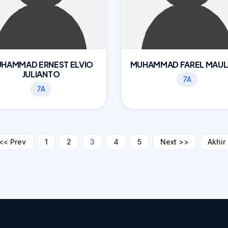
HAMMAD ERNEST ELVIO
MUHAMMAD FAREL MAU
JULIANTO
7A
7A
(current)
<< Prev
1
2
3
4
5
Next >>
Akhir