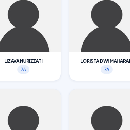
LIZAVA NURIZZATI
LORISTA DWI MAHARA
7A
7A